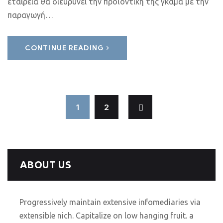
εταιρεία θα διευρύνει την προϊοντική της γκάμα με την
παραγωγή…
CONTINUE READING
1
2
ABOUT US
Progressively maintain extensive infomediaries via
extensible nich. Capitalize on low hanging fruit. a