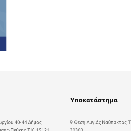
Υποκατάστημα
εωργίου 40-44 Δήμος
Θέση Λυγιάς Ναύπακτος Τ.
σης-Πεύκης Τ.Κ. 15121
30300