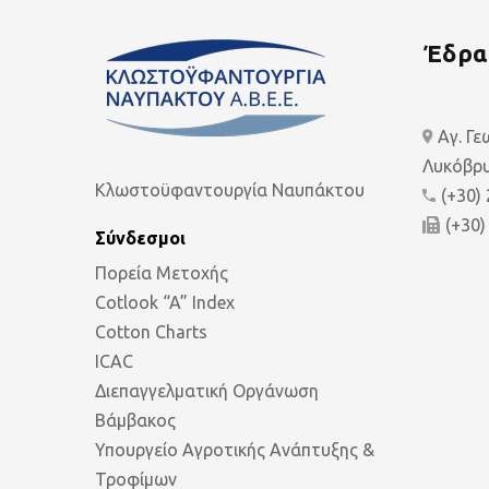
Έδρα
Αγ. Γ
Λυκόβρυ
Κλωστοϋφαντουργία Ναυπάκτου
(+30)
(+30)
Σύνδεσμοι
Πορεία Μετοχής
Cotlook “A” Index
Cotton Charts
ICAC
Διεπαγγελματική Οργάνωση
Βάμβακος
Υπουργείο Αγροτικής Ανάπτυξης &
Τροφίμων