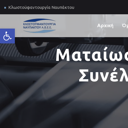
Κλωστοϋφαντουργία Ναυπάκτου
Αρχική
Ό
Ανοίξτε τη γραμμή εργαλείων
Ματαίωσ
Συνέλ