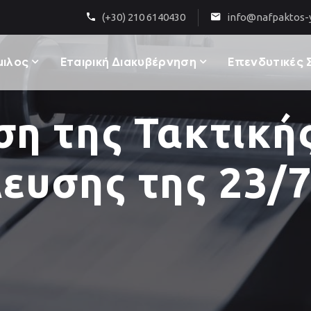
(+30) 210 6140430
info@nafpaktos-y
μιλος
Εταιρική Διακυβέρνηση
Επενδυτικές 
η της Τακτικής
ευσης της 23/