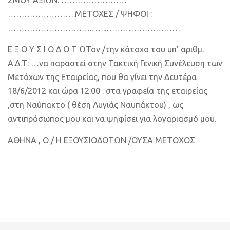
ΣΜΟΥ ΑΞΙΩΝ: ……………………
…………………….
ΜΕΤΟΧΕΣ / ΨΗΦΟΙ :
………………………….. …..………………………
Ε Ξ Ο Υ Σ Ι Ο Δ Ο T Ω
Τον /την κάτοχο του υπ’ αριθμ.
Α.Δ.Τ: …να παραστεί στην Τακτική Γενική Συνέλευση των
Μετόχων της Εταιρείας, που θα γίνει την Δευτέρα
18/6/2012 και ώρα 12.00 . στα γραφεία της εταιρείας
,στη Ναύπακτο ( θέση Λυγιάς Ναυπάκτου) , ως
αντιπρόσωπος μου και να ψηφίσει για λογαριασμό μου.
ΑΘΗΝΑ , Ο / Η ΕΞΟΥΣΙΟΔΟΤΩΝ /ΟΥΣΑ ΜΕΤΟΧΟΣ