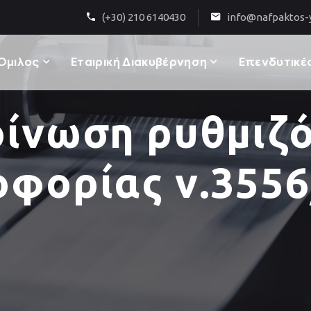
(+30) 210 6140430
info@nafpaktos-y
Όμιλος
Εταιρική Διακυβέρνηση
Επενδυτικές
ίνωση ρυθμιζ
οφορίας ν.3556