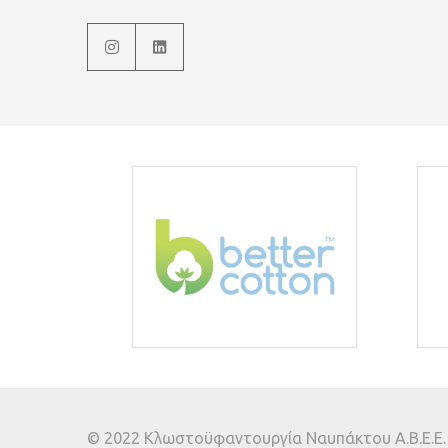
© 2022 Κλωστοϋφαντουργία Ναυπάκτου Α.Β.Ε.Ε. A