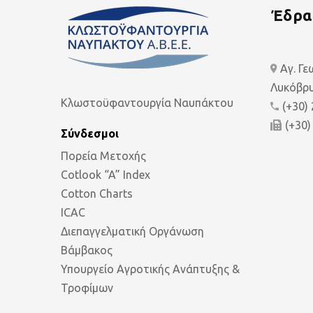
Έδρα
Αγ. Γ
Λυκόβρυ
Κλωστοϋφαντουργία Ναυπάκτου
(+30)
(+30)
Σύνδεσμοι
Πορεία Μετοχής
Cotlook “A” Index
Cotton Charts
ICAC
Διεπαγγελματική Οργάνωση
Βάμβακος
Υπουργείο Αγροτικής Ανάπτυξης &
Τροφίμων