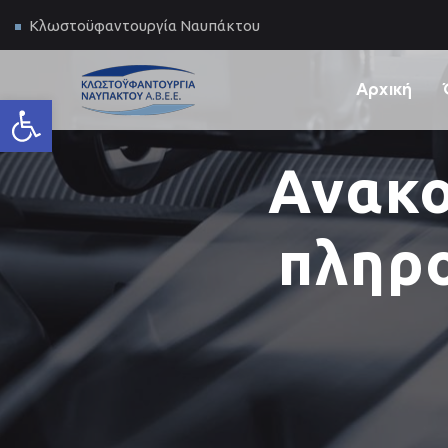
Κλωστοϋφαντουργία Ναυπάκτου
Αρχική
Ανοίξτε τη γραμμή εργαλείων
Ανακο
πληρ