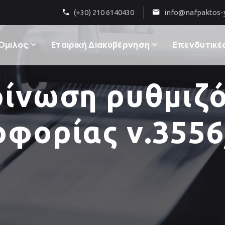
(+30) 210 6140430
info@nafpaktos-y
Όμιλος
Εταιρική Διακυβέρνηση
Επενδυτικές
ίνωση ρυθμιζ
οφορίας ν.3556