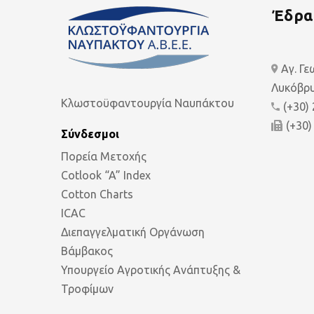
Έδρα
Αγ. Γ
Λυκόβρυ
Κλωστοϋφαντουργία Ναυπάκτου
(+30)
(+30)
Σύνδεσμοι
Πορεία Μετοχής
Cotlook “A” Index
Cotton Charts
ICAC
Διεπαγγελματική Οργάνωση
Βάμβακος
Υπουργείο Αγροτικής Ανάπτυξης &
Τροφίμων