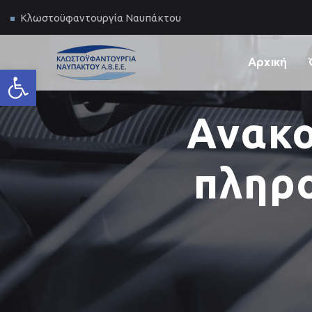
Κλωστοϋφαντουργία Ναυπάκτου
Αρχική
Ανοίξτε τη γραμμή εργαλείων
Ανακο
πληρ