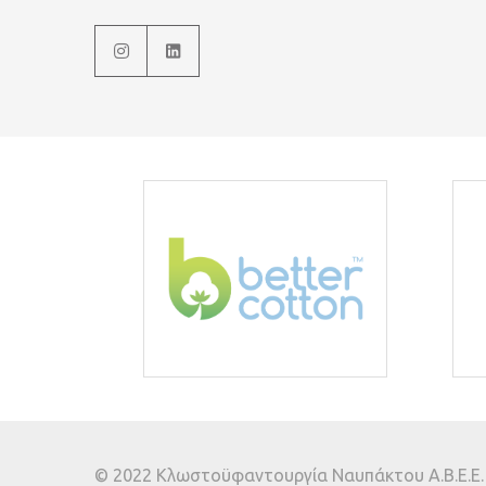
© 2022 Κλωστοϋφαντουργία Ναυπάκτου Α.Β.Ε.Ε. A