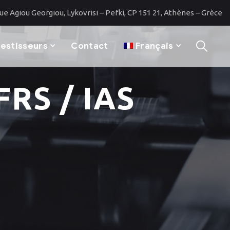
rue Agiou Georgiou, Lykovrisi – Pefki, CP 151 21, Athènes – Grèce
vestisseurs
Contact
Français
FRS / IAS