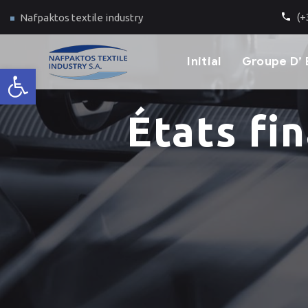
(+
Nafpaktos textile industry
Ιnitial
Groupe D’ 
Ouvrir la barre d’outils
États fi