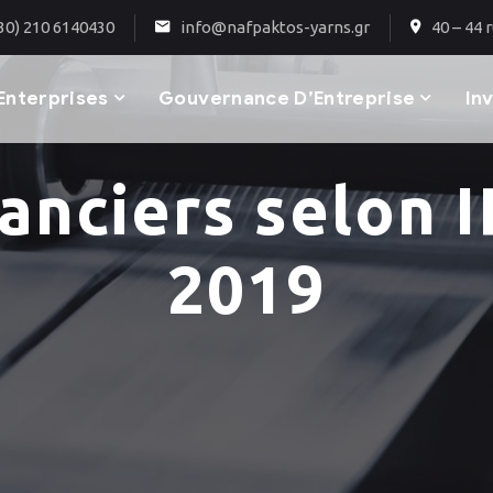
30) 210 6140430
info@nafpaktos-yarns.gr
40 – 44 
Enterprises
Gouvernance D’Entreprise
In
nanciers selon I
2019