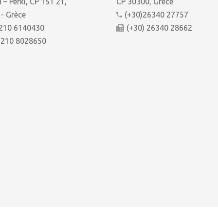
i – Pefki, CP 151 21,
CP 30300, Grèce
- Grèce
(+30)26340 27757
 210 6140430
(+30) 26340 28662
 210 8028650