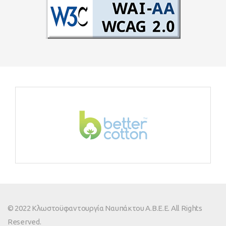
© 2022 Κλωστοϋφαντουργία Ναυπάκτου Α.Β.Ε.Ε. All Rights
Reserved.